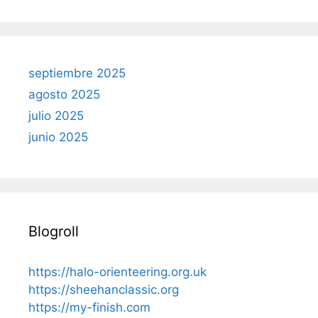
septiembre 2025
agosto 2025
julio 2025
junio 2025
Blogroll
https://halo-orienteering.org.uk
https://sheehanclassic.org
https://my-finish.com