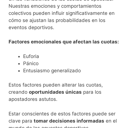
Nuestras emociones y comportamientos
colectivos pueden influir significativamente en
cómo se ajustan las probabilidades en los
eventos deportivos.
Factores emocionales que afectan las cuotas:
Euforia
Pánico
Entusiasmo generalizado
Estos factores pueden alterar las cuotas,
creando
oportunidades únicas
para los
apostadores astutos.
Estar conscientes de estos factores puede ser
clave para
tomar decisiones informadas
en el
mundo de las apuestas deportivas.