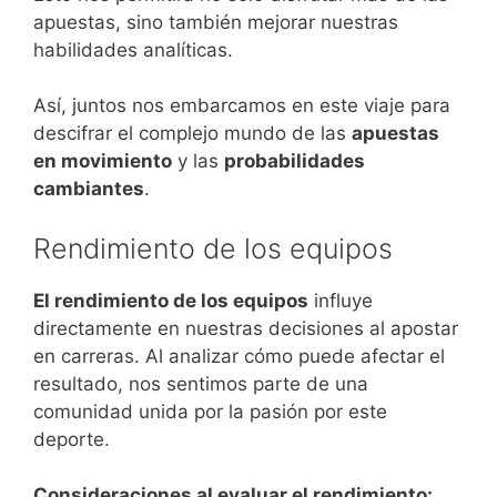
apuestas, sino también mejorar nuestras
habilidades analíticas.
Así, juntos nos embarcamos en este viaje para
descifrar el complejo mundo de las
apuestas
en movimiento
y las
probabilidades
cambiantes
.
Rendimiento de los equipos
El rendimiento de los equipos
influye
directamente en nuestras decisiones al apostar
en carreras. Al analizar cómo puede afectar el
resultado, nos sentimos parte de una
comunidad unida por la pasión por este
deporte.
Consideraciones al evaluar el rendimiento: