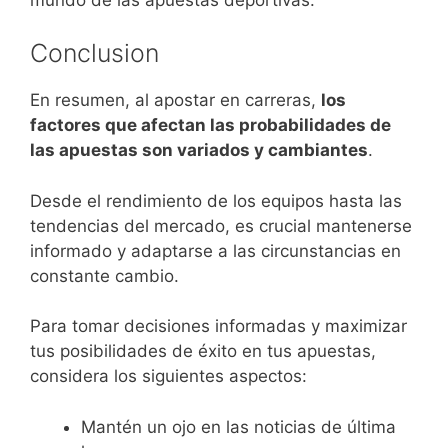
Conclusion
En resumen, al apostar en carreras,
los
factores que afectan las probabilidades de
las apuestas son variados y cambiantes
.
Desde el rendimiento de los equipos hasta las
tendencias del mercado, es crucial mantenerse
informado y adaptarse a las circunstancias en
constante cambio.
Para tomar decisiones informadas y maximizar
tus posibilidades de éxito en tus apuestas,
considera los siguientes aspectos:
Mantén un ojo en las noticias de última