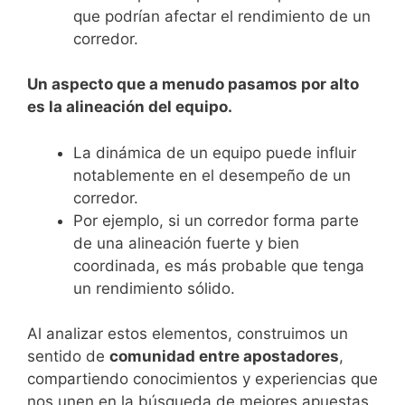
que podrían afectar el rendimiento de un
corredor.
Un aspecto que a menudo pasamos por alto
es la alineación del equipo.
La dinámica de un equipo puede influir
notablemente en el desempeño de un
corredor.
Por ejemplo, si un corredor forma parte
de una alineación fuerte y bien
coordinada, es más probable que tenga
un rendimiento sólido.
Al analizar estos elementos, construimos un
sentido de
comunidad entre apostadores
,
compartiendo conocimientos y experiencias que
nos unen en la búsqueda de mejores apuestas.