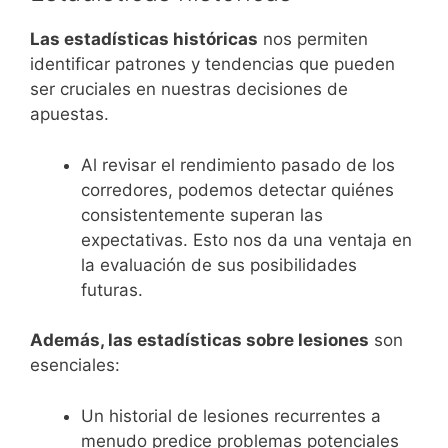
Las estadísticas históricas
nos permiten
identificar patrones y tendencias que pueden
ser cruciales en nuestras decisiones de
apuestas.
Al revisar el rendimiento pasado de los
corredores, podemos detectar quiénes
consistentemente superan las
expectativas. Esto nos da una ventaja en
la evaluación de sus posibilidades
futuras.
Además, las estadísticas sobre lesiones
son
esenciales:
Un historial de lesiones recurrentes a
menudo predice problemas potenciales