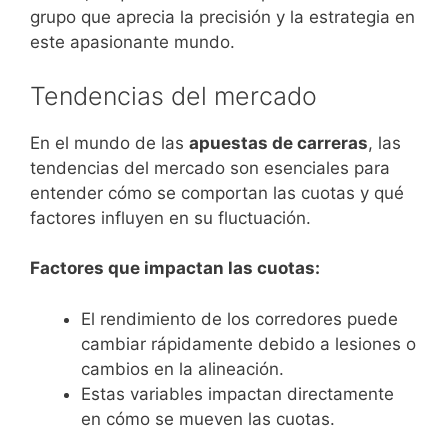
grupo que aprecia la precisión y la estrategia en
este apasionante mundo.
Tendencias del mercado
En el mundo de las
apuestas de carreras
, las
tendencias del mercado son esenciales para
entender cómo se comportan las cuotas y qué
factores influyen en su fluctuación.
Factores que impactan las cuotas:
El rendimiento de los corredores puede
cambiar rápidamente debido a lesiones o
cambios en la alineación.
Estas variables impactan directamente
en cómo se mueven las cuotas.