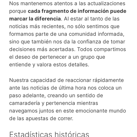
Nos mantenemos atentos a las actualizaciones
porque
cada fragmento de información puede
marcar la diferencia
. Al estar al tanto de las
noticias más recientes, no sólo sentimos que
formamos parte de una comunidad informada,
sino que también nos da la confianza de tomar
decisiones más acertadas. Todos compartimos
el deseo de pertenecer a un grupo que
entiende y valora estos detalles.
Nuestra capacidad de reaccionar rápidamente
ante las noticias de última hora nos coloca un
paso adelante, creando un sentido de
camaradería y pertenencia mientras
navegamos juntos en este emocionante mundo
de las apuestas de correr.
Estadísticas históricas