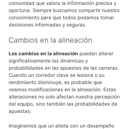
comunidad que valora la información precisa y
oportuna. Siempre buscamos compartir nuestro
conocimiento para que todos podamos tomar
decisiones informadas y seguras.
Cambios en la alineación
Los cambios en la alineación
pueden alterar
significativamente las dinámicas y
probabilidades en las apuestas de las carreras.
Cuando un corredor clave se lesiona o su
rendimiento disminuye, es probable que
veamos modificaciones en la alineación. Estas
alteraciones no solo afectan nuestra percepción
del equipo, sino también las probabilidades de
apuestas.
Imaginemos que un atleta con un desempeño