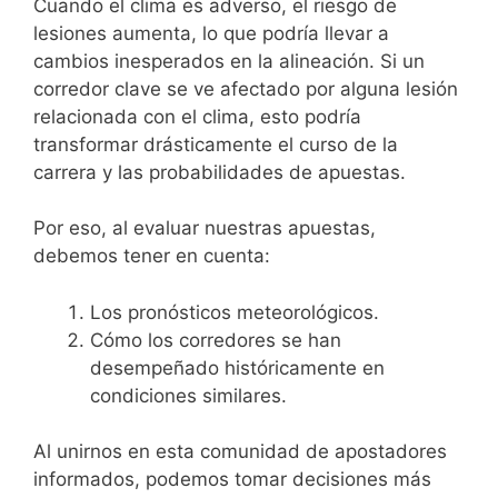
Cuando el clima es adverso, el riesgo de
lesiones aumenta, lo que podría llevar a
cambios inesperados en la alineación. Si un
corredor clave se ve afectado por alguna lesión
relacionada con el clima, esto podría
transformar drásticamente el curso de la
carrera y las probabilidades de apuestas.
Por eso, al evaluar nuestras apuestas,
debemos tener en cuenta:
Los pronósticos meteorológicos.
Cómo los corredores se han
desempeñado históricamente en
condiciones similares.
Al unirnos en esta comunidad de apostadores
informados, podemos tomar decisiones más