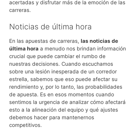
acertadas y disfrutar más de la emoción de las
carreras.
Noticias de última hora
En las apuestas de carreras,
las noticias de
última hora
a menudo nos brindan información
crucial que puede cambiar el rumbo de
nuestras decisiones. Cuando escuchamos
sobre una lesión inesperada de un corredor
estrella, sabemos que eso puede afectar su
rendimiento y, por lo tanto, las probabilidades
de apuesta. Es en esos momentos cuando
sentimos la urgencia de analizar cómo afectará
esto a la alineación del equipo y qué ajustes
debemos hacer para mantenernos
competitivos.