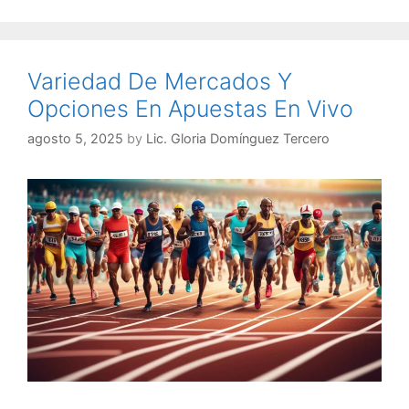
seguir
la
acción
en
Variedad De Mercados Y
Running
Opciones En Apuestas En Vivo
Bets
agosto 5, 2025
by
Lic. Gloria Domínguez Tercero
en
vivo