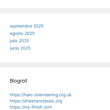
septiembre 2025
agosto 2025
julio 2025
junio 2025
Blogroll
https://halo-orienteering.org.uk
https://sheehanclassic.org
https://my-finish.com