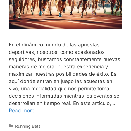
En el dinámico mundo de las apuestas
deportivas, nosotros, como apasionados
seguidores, buscamos constantemente nuevas
maneras de mejorar nuestra experiencia y
maximizar nuestras posibilidades de éxito. Es
aquí donde entran en juego las apuestas en
vivo, una modalidad que nos permite tomar
decisiones informadas mientras los eventos se
desarrollan en tiempo real. En este artículo, …
7
Read more
ideas
para
Categories
Running Bets