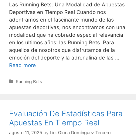
Las Running Bets: Una Modalidad de Apuestas
Deportivas en Tiempo Real Cuando nos
adentramos en el fascinante mundo de las
apuestas deportivas, nos encontramos con una
modalidad que ha cobrado especial relevancia
en los últimos años: las Running Bets. Para
aquellos de nosotros que disfrutamos de la
emoción del deporte y la adrenalina de las …
6
Read more
curiosidades
sobre
Categories
Running Bets
Running
Bets
en
eventos
Evaluación De Estadísticas Para
deportivos
Apuestas En Tiempo Real
agosto 11, 2025
by
Lic. Gloria Domínguez Tercero