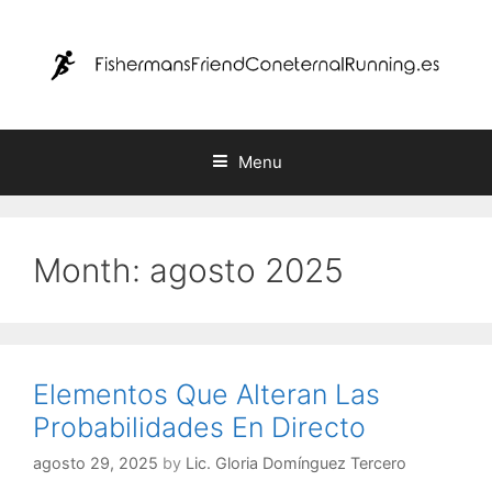
Skip
to
content
Menu
Month:
agosto 2025
Elementos Que Alteran Las
Probabilidades En Directo
agosto 29, 2025
by
Lic. Gloria Domínguez Tercero