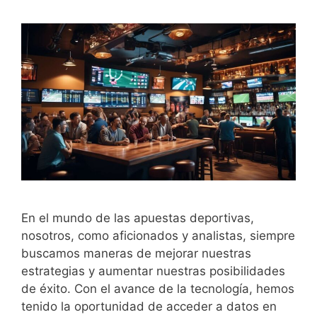
En el mundo de las apuestas deportivas,
nosotros, como aficionados y analistas, siempre
buscamos maneras de mejorar nuestras
estrategias y aumentar nuestras posibilidades
de éxito. Con el avance de la tecnología, hemos
tenido la oportunidad de acceder a datos en