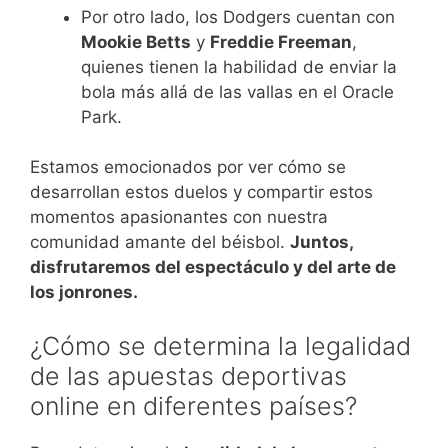
Por otro lado, los Dodgers cuentan con
Mookie Betts
y
Freddie Freeman
,
quienes tienen la habilidad de enviar la
bola más allá de las vallas en el Oracle
Park.
Estamos emocionados por ver cómo se
desarrollan estos duelos y compartir estos
momentos apasionantes con nuestra
comunidad amante del béisbol.
Juntos,
disfrutaremos del espectáculo y del arte de
los jonrones.
¿Cómo se determina la legalidad
de las apuestas deportivas
online en diferentes países?