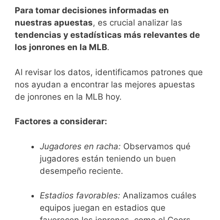
Para tomar decisiones informadas en
nuestras apuestas
, es crucial analizar las
tendencias y estadísticas más relevantes de
los jonrones en la MLB
.
Al revisar los datos, identificamos patrones que
nos ayudan a encontrar las mejores apuestas
de jonrones en la MLB hoy.
Factores a considerar:
Jugadores en racha:
Observamos qué
jugadores están teniendo un buen
desempeño reciente.
Estadios favorables:
Analizamos cuáles
equipos juegan en estadios que