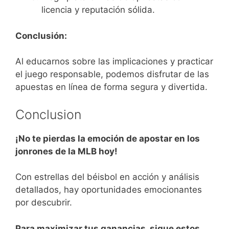
licencia y reputación sólida.
Conclusión:
Al educarnos sobre las implicaciones y practicar
el juego responsable, podemos disfrutar de las
apuestas en línea de forma segura y divertida.
Conclusion
¡No te pierdas la emoción de apostar en los
jonrones de la MLB hoy!
Con estrellas del béisbol en acción y análisis
detallados, hay oportunidades emocionantes
por descubrir.
Para maximizar tus ganancias, sigue estos