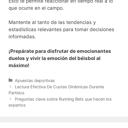
Esto te permite reaccionar en tiempo real a lo
que ocurre en el campo.
Mantente al tanto de las tendencias y
estadísticas relevantes para tomar decisiones
informadas.
¡Prepárate para disfrutar de emocionantes
duelos y vivir la emoción del béisbol al
máximo!
Categories
Apuestas deportivas
Post
Lectura Efectiva De Cuotas Dinámicas Durante
navigation
Partidos
Preguntas clave sobre Running Bets que hacen los
expertos