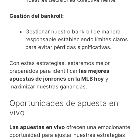
nuestras decisiones colectivamente.
Gestión del bankroll:
Gestionar nuestro bankroll de manera
responsable estableciendo límites claros
para evitar pérdidas significativas.
Con estas estrategias, estaremos mejor
preparados para identificar
las mejores
apuestas de jonrones en la MLB hoy
y
maximizar nuestras ganancias.
Oportunidades de apuesta en
vivo
Las apuestas en vivo
ofrecen una emocionante
oportunidad para ajustar nuestras estrategias