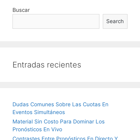
Buscar
Search
Entradas recientes
Dudas Comunes Sobre Las Cuotas En
Eventos Simultáneos
Material Sin Costo Para Dominar Los
Pronósticos En Vivo
Contrastes Entre Pronósticos En Directo Y