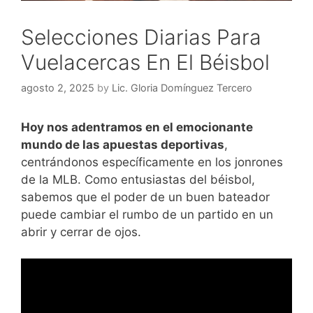
Selecciones Diarias Para
Vuelacercas En El Béisbol
agosto 2, 2025
by
Lic. Gloria Domínguez Tercero
Hoy nos adentramos en el emocionante
mundo de las apuestas deportivas
,
centrándonos específicamente en los jonrones
de la MLB. Como entusiastas del béisbol,
sabemos que el poder de un buen bateador
puede cambiar el rumbo de un partido en un
abrir y cerrar de ojos.