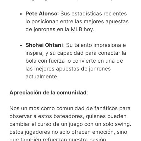
Pete Alonso
: Sus estadísticas recientes
lo posicionan entre las mejores apuestas
de jonrones en la MLB hoy.
Shohei Ohtani
: Su talento impresiona e
inspira, y su capacidad para conectar la
bola con fuerza lo convierte en una de
las mejores apuestas de jonrones
actualmente.
Apreciación de la comunidad
:
Nos unimos como comunidad de fanáticos para
observar a estos bateadores, quienes pueden
cambiar el curso de un juego con un solo swing.
Estos jugadores no solo ofrecen emoción, sino
que también refuerzan nuestra pasión