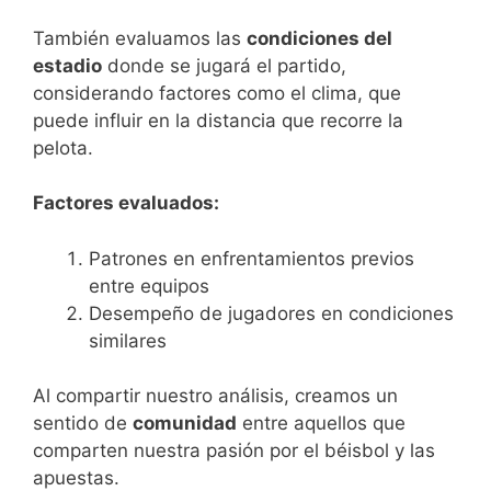
También evaluamos las
condiciones del
estadio
donde se jugará el partido,
considerando factores como el clima, que
puede influir en la distancia que recorre la
pelota.
Factores evaluados:
Patrones en enfrentamientos previos
entre equipos
Desempeño de jugadores en condiciones
similares
Al compartir nuestro análisis, creamos un
sentido de
comunidad
entre aquellos que
comparten nuestra pasión por el béisbol y las
apuestas.