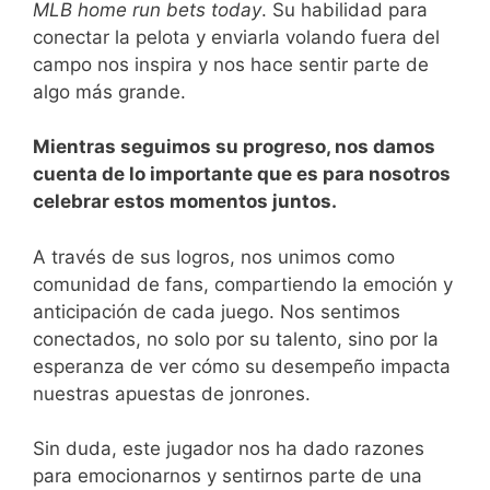
MLB home run bets today
. Su habilidad para
conectar la pelota y enviarla volando fuera del
campo nos inspira y nos hace sentir parte de
algo más grande.
Mientras seguimos su progreso, nos damos
cuenta de lo importante que es para nosotros
celebrar estos momentos juntos.
A través de sus logros, nos unimos como
comunidad de fans, compartiendo la emoción y
anticipación de cada juego. Nos sentimos
conectados, no solo por su talento, sino por la
esperanza de ver cómo su desempeño impacta
nuestras apuestas de jonrones.
Sin duda, este jugador nos ha dado razones
para emocionarnos y sentirnos parte de una