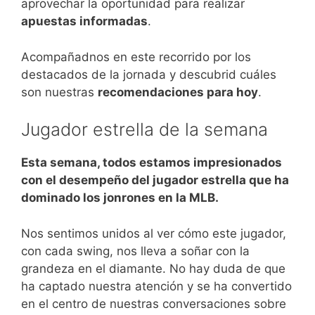
aprovechar la oportunidad para realizar
apuestas informadas
.
Acompañadnos en este recorrido por los
destacados de la jornada y descubrid cuáles
son nuestras
recomendaciones para hoy
.
Jugador estrella de la semana
Esta semana, todos estamos impresionados
con el desempeño del jugador estrella que ha
dominado los jonrones en la MLB.
Nos sentimos unidos al ver cómo este jugador,
con cada swing, nos lleva a soñar con la
grandeza en el diamante. No hay duda de que
ha captado nuestra atención y se ha convertido
en el centro de nuestras conversaciones sobre