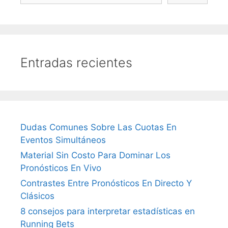
Entradas recientes
Dudas Comunes Sobre Las Cuotas En
Eventos Simultáneos
Material Sin Costo Para Dominar Los
Pronósticos En Vivo
Contrastes Entre Pronósticos En Directo Y
Clásicos
8 consejos para interpretar estadísticas en
Running Bets