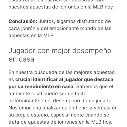
nuestras apuestas de jonrones en la MLB hoy.
Conclusión:
Juntos, sigamos disfrutando de
cada jonrón y del emocionante mundo de las
apuestas en la MLB.
Jugador con mejor desempeño
en casa
En nuestra búsqueda de las mejores apuestas,
es
crucial identificar al jugador que destaca
por su rendimiento en casa
. Sabemos que el
ambiente local puede ser un factor
determinante en el desempeño de un jugador.
Nos emociona analizar quién tiene la ventaja en
su propio estadio, especialmente cuando se
trata de apuestas de jonrones en la MLB hoy.