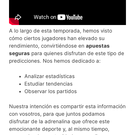
A lo largo de esta temporada, hemos visto
cómo ciertos jugadores han elevado su
rendimiento, convirtiéndose en
apuestas
seguras
para quienes disfrutan de este tipo de
predicciones. Nos hemos dedicado a:
Analizar estadísticas
Estudiar tendencias
Observar los partidos
Nuestra intención es compartir esta información
con vosotros, para que juntos podamos
disfrutar de la adrenalina que ofrece este
emocionante deporte y, al mismo tiempo,