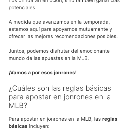
nos brindarán emoción, sino también ganancias
potenciales.
A medida que avanzamos en la temporada,
estamos aquí para apoyarnos mutuamente y
ofrecer las mejores recomendaciones posibles.
Juntos, podemos disfrutar del emocionante
mundo de las apuestas en la MLB.
¡Vamos a por esos jonrones!
¿Cuáles son las reglas básicas
para apostar en jonrones en la
MLB?
Para apostar en jonrones en la MLB, las
reglas
básicas
incluyen: