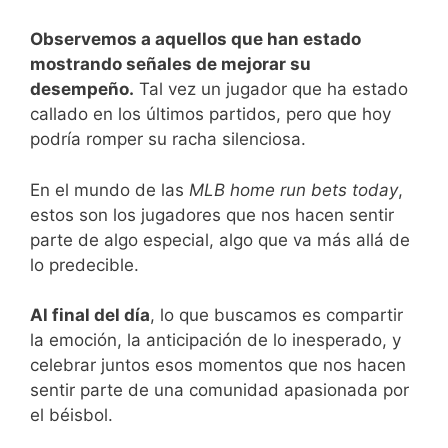
Observemos a aquellos que han estado
mostrando señales de mejorar su
desempeño.
Tal vez un jugador que ha estado
callado en los últimos partidos, pero que hoy
podría romper su racha silenciosa.
En el mundo de las
MLB home run bets today
,
estos son los jugadores que nos hacen sentir
parte de algo especial, algo que va más allá de
lo predecible.
Al final del día
, lo que buscamos es compartir
la emoción, la anticipación de lo inesperado, y
celebrar juntos esos momentos que nos hacen
sentir parte de una comunidad apasionada por
el béisbol.